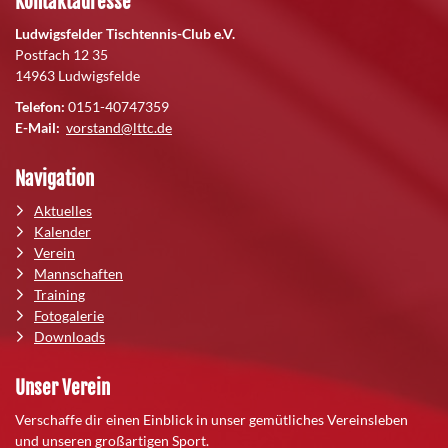
Kontaktadresse
Ludwigsfelder Tischtennis-Club e.V.
Postfach 12 35
14963 Ludwigsfelde
Telefon:
0151-40747359
E-Mail:
vorstand@lttc.de
Navigation
Aktuelles
Kalender
Verein
Mannschaften
Training
Fotogalerie
Downloads
Unser Verein
Verschaffe dir einen Einblick in unser gemütliches Vereinsleben
und unseren großartigen Sport.