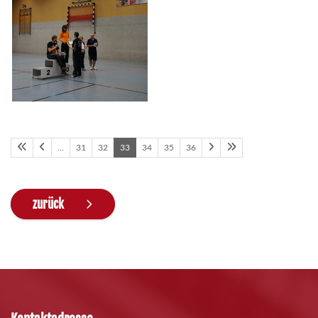
…
31
32
33
34
35
36
zurück