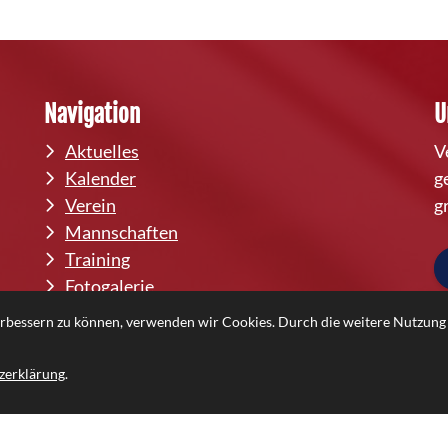
Navigation
U
Aktuelles
V
Kalender
g
Verein
g
Mannschaften
Training
Fotogalerie
Downloads
verbessern zu können, verwenden wir Cookies. Durch die weitere Nutzun
zerklärung
.