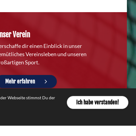
nser Verein
erschaffe dir einen Einblick in unser
emütliches Vereinsleben und unseren
roßartigen Sport.
Mehr erfahren
g der Webseite stimmst Du der
Ich habe verstanden!
Impressum
|
Datenschutzerklärung
|
Kontakt