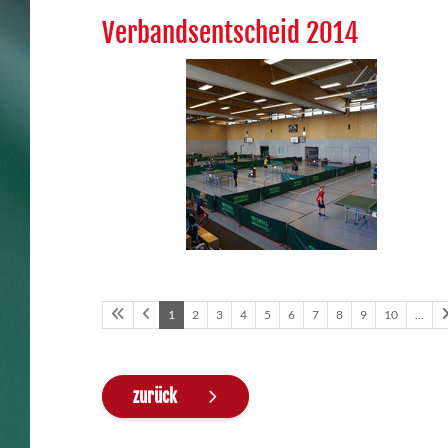
Verbandsentscheid 2014
1
2
3
4
5
6
7
8
9
10
…
zurück