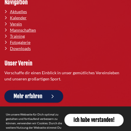
Navigation
Aktuelles
Kalender
Verein
Mannschaften
Training
Fotogalerie
Downloads
Unser Verein
Verschaffe dir einen Einblick in unser gemütliches Vereinsleben
und unseren großartigen Sport.
Mehr erfahren
Um unsere Webseite für Dich optimal zu
gestalten und fortlaufend verbessern zu
Ich habe verstanden!
Impressum
|
Datenschutzerklärung
|
Kontakt
können, verwenden wir Cookies. Durch die
weitere Nutzung der Webseite stimmst Du