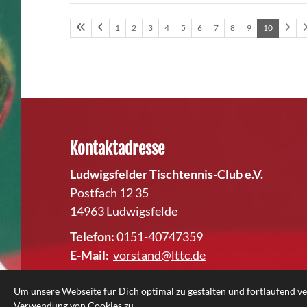
1
2
3
4
5
6
7
8
9
10
Kontaktadresse
Ludwigsfelder Tischtennis-Club e.V.
Postfach 12 35
14963 Ludwigsfelde
Telefon:
0151-40747359
E-Mail:
vorstand@lttc.de
Um unsere Webseite für Dich optimal zu gestalten und fortlaufend 
Verwendung von Cookies zu.