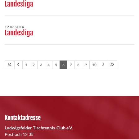
Landesliga
12.03.2014
Landesliga
1
2
3
4
5
6
7
8
9
10
Kontaktadresse
Ludwigsfelder Tischtennis-Club e.V.
Postfach 12 35